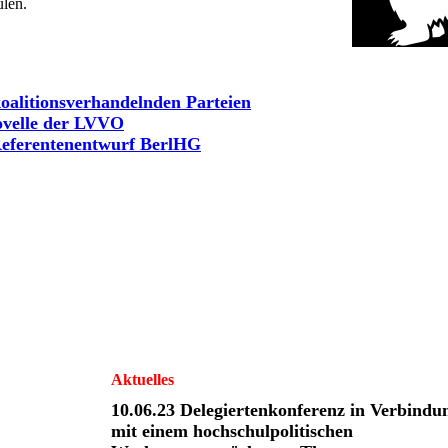
ulen.
oalitionsverhandelnden Parteien
ovelle der LVVO
eferentenentwurf BerlHG
Aktuelles
10.06.23
Delegiertenkonferenz in Verbindu
mit einem hochschulpolitischen