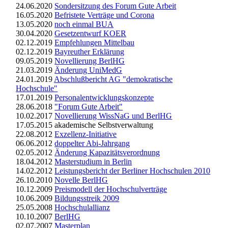
24.06.2020
Sondersitzung des Forum Gute Arbeit
16.05.2020
Befristete Verträge und Corona
13.05.2020
noch einmal BUA
30.04.2020
Gesetzentwurf KOER
02.12.2019
Empfehlungen Mittelbau
02.12.2019
Bayreuther Erklärung
09.05.2019
Novellierung BerlHG
21.03.2019
Änderung UniMedG
24.01.2019
Abschlußbericht AG "demokratische
Hochschule"
17.01.2019
Personalentwicklungskonzepte
28.06.2018
"Forum Gute Arbeit"
10.02.2017
Novellierung WissNaG und BerlHG
17.05.2015 akademische Selbstverwaltung
22.08.2012
Exzellenz-Initiative
06.06.2012
doppelter Abi-Jahrgang
02.05.2012
Änderung Kapazitätsverordnung
18.04.2012
Masterstudium in Berlin
14.02.2012
Leistungsbericht der Berliner Hochschulen 2010
26.10.2010
Novelle BerlHG
10.12.2009
Preismodell der Hochschulverträge
10.06.2009
Bildungsstreik 2009
25.05.2008
Hochschulallianz
10.10.2007
BerlHG
02.07.2007
Masterplan